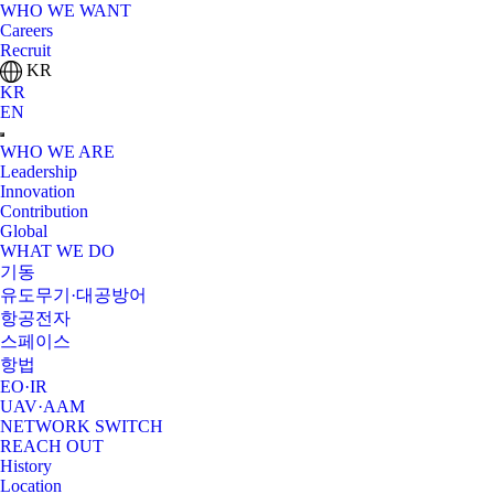
WHO WE WANT
Careers
Recruit
KR
KR
EN
WHO WE ARE
Leadership
Innovation
Contribution
Global
WHAT WE DO
기동
유도무기·대공방어
항공전자
스페이스
항법
EO·IR
UAV·AAM
NETWORK SWITCH
REACH OUT
History
Location