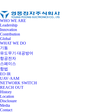
WHO WE ARE
Leadership
Innovation
Contribution
Global
WHAT WE DO
기동
유도무기·대공방어
항공전자
스페이스
항법
EO·IR
UAV·AAM
NETWORK SWITCH
REACH OUT
History
Location
Disclosure
Media
Contact